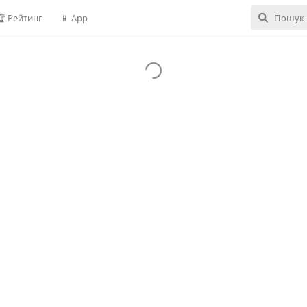
🏆 Рейтинг
📱 App